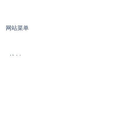
网站菜单
接触
名
*
姓
电子邮件
*
写信息