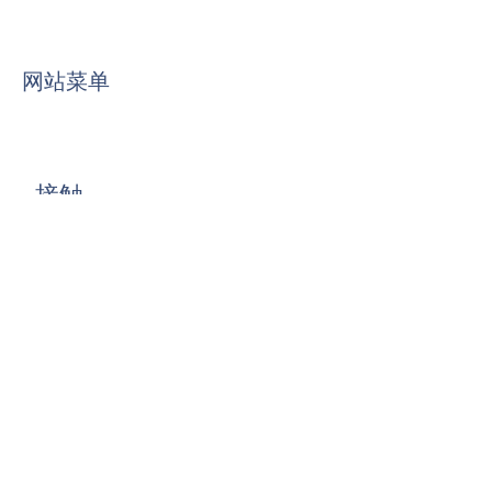
网站菜单
接触
名
*
姓
电子邮件
*
写信息