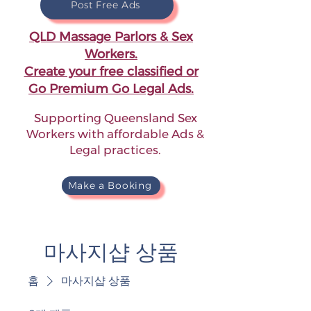
Post Free Ads
QLD Massage Parlors & Sex
Workers.
Create your free classified or
Go Premium Go Legal Ads.
Supporting Queensland Sex
Workers with affordable Ads &
Legal practices.
Make a Booking
마사지샵 상품
홈
마사지샵 상품